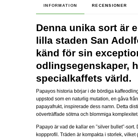
INFORMATION
RECENSIONER
Denna unika sort är e
lilla staden San Adol
känd för sin exceptio
odlingsegenskaper, h
specialkaffets värld.
Papayos historia börjar i de bördiga kaffeodlin
uppstod som en naturlig mutation, en gåva fr
papayafrukt, inspirerade dess namn. Detta di
oöverträffade sötma och blommiga komplexitet
Papayo är vad de kallar en "silver bullet"-sor
koppprofil. Träden är kompakta i storlek, vilk