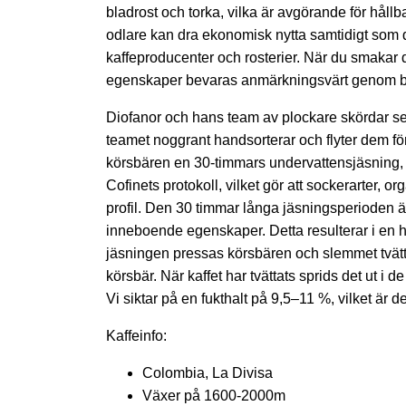
bladrost och torka, vilka är avgörande för hållb
odlare kan dra ekonomisk nytta samtidigt som 
kaffeproducenter och rosterier. När du smaka
egenskaper bevaras anmärkningsvärt genom bear
Diofanor och hans team av plockare skördar se
teamet noggrant handsorterar och flyter dem fö
körsbären en 30-timmars undervattensjäsning, et
Cofinets protokoll, vilket gör att sockerarter, o
profil. Den 30 timmar långa jäsningsperioden är
inneboende egenskaper. Detta resulterar i en ha
jäsningen pressas körsbären och slemmet tvättas
körsbär. När kaffet har tvättats sprids det ut i 
Vi siktar på en fukthalt på 9,5–11 %, vilket är d
Kaffeinfo:
Colombia, La Divisa
Växer på 1600-2000m