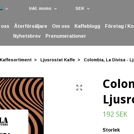
Inkl. moms
SEK
 oss
Återförsäljare
Om oss
Kaffeblogg
Företag / K
Nyhetsbrev
Prenumerationer
Kaffesortiment
Ljusrostat Kaffe
Colombia, La Divisa - L
Colom
Ljusr
192 SEK
Storlek