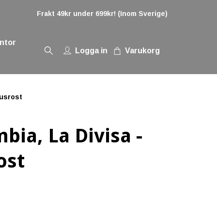
Frakt 49kr under 699kr! (Inom Sverige)
ontor
Logga in
Varukorg
jusrost
bia, La Divisa -
ost