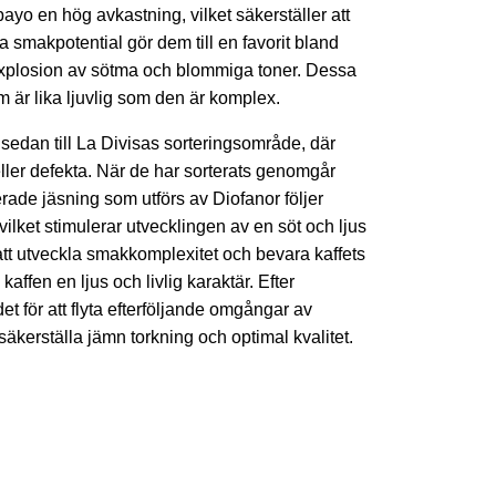
ayo en hög avkastning, vilket säkerställer att
smakpotential gör dem till en favorit bland
explosion av sötma och blommiga toner. Dessa
 är lika ljuvlig som den är komplex.
sedan till La Divisas sorteringsområde, där
ller defekta. När de har sorterats genomgår
erade jäsning som utförs av Diofanor följer
 vilket stimulerar utvecklingen av en söt och ljus
 att utveckla smakkomplexitet och bevara kaffets
ffen en ljus och livlig karaktär. Efter
t för att flyta efterföljande omgångar av
 säkerställa jämn torkning och optimal kvalitet.