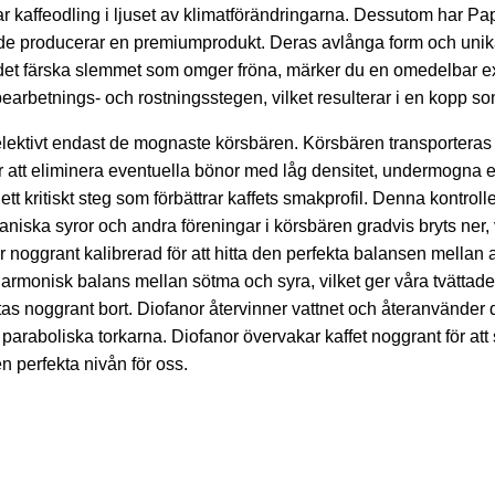
ar kaffeodling i ljuset av klimatförändringarna. Dessutom har Pap
de producerar en premiumprodukt. Deras avlånga form och unika 
r det färska slemmet som omger fröna, märker du en omedelbar 
betnings- och rostningsstegen, vilket resulterar i en kopp som
lektivt endast de mognaste körsbären. Körsbären transporteras 
r att eliminera eventuella bönor med låg densitet, undermogna e
t kritiskt steg som förbättrar kaffets smakprofil. Denna kontroll
rganiska syror och andra föreningar i körsbären gradvis bryts ner,
 noggrant kalibrerad för att hitta den perfekta balansen mellan
rmonisk balans mellan sötma och syra, vilket ger våra tvättade ka
 noggrant bort. Diofanor återvinner vattnet och återanvänder de
de paraboliska torkarna. Diofanor övervakar kaffet noggrant för att
en perfekta nivån för oss.