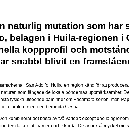
n naturlig mutation som har s
fo, belägen i Huila-regionen 
nella koppprofil och motstån
ar snabbt blivit en framståen
gsmarkerna i San Adolfo, Huila, en region känd för att producera
ån naturen som fångade de lokala böndernas uppmärksamhet. De
stinkta fysiska utseende påminner om Pacamara-sorten, men Pap
, ofta jämförd med den berömda Gesha.
t. Den kombinerar det bästa av två världar: exceptionella agron
et gör dem lättare att hantera och skörda. De är också mycket mo