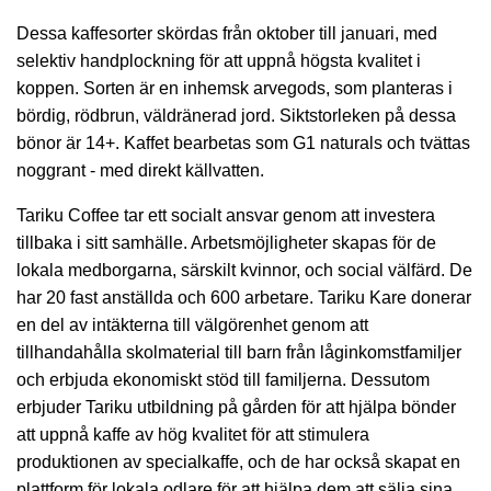
Dessa kaffesorter skördas från oktober till januari, med
selektiv handplockning för att uppnå högsta kvalitet i
koppen. Sorten är en inhemsk arvegods, som planteras i
bördig, rödbrun, väldränerad jord. Siktstorleken på dessa
bönor är 14+. Kaffet bearbetas som G1 naturals och tvättas
noggrant - med direkt källvatten.
Tariku Coffee tar ett socialt ansvar genom att investera
tillbaka i sitt samhälle. Arbetsmöjligheter skapas för de
lokala medborgarna, särskilt kvinnor, och social välfärd. De
har 20 fast anställda och 600 arbetare. Tariku Kare donerar
en del av intäkterna till välgörenhet genom att
tillhandahålla skolmaterial till barn från låginkomstfamiljer
och erbjuda ekonomiskt stöd till familjerna. Dessutom
erbjuder Tariku utbildning på gården för att hjälpa bönder
att uppnå kaffe av hög kvalitet för att stimulera
produktionen av specialkaffe, och de har också skapat en
plattform för lokala odlare för att hjälpa dem att sälja sina