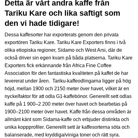
Detta är vårt andra kaffe från
Tariku Kare och lika saftigt som
den vi hade tidigare!
Dessa kaffesorter har exporterats genom den privata
exportören Tariku Kare. Tariku Kare Exporters finns i två
olika etiopiska regioner, Sidamo och West Arsi, där de
också driver sin egen kvarn på båda platserna. Tariku Kare
Exporters fick erkännande från Africa Fine Coffee
Association för den fantastiska kvaliteten på kaffet de har
levererat under åren. Tariku-kaffeodlingarna ligger på hög
höjd, mellan 1900 och 2150 meter över havet, vilket är en
nyckelfaktor för att odla G1-kaffebönor. Generellt sett odlas
kaffe på 1 900–2 200 meter över havet och bearbetas på
1900–2100 meter över havet. Kaffe från dessa områden är
allmänt känt som Sidama-kaffe och erbjuder distinkta och
unika koppprofiler. Generellt sett är kaffesorterna söta och
balanserade, med kryddiga/viniga toner och rätt syra.