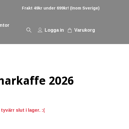
Frakt 49kr under 699kr! (Inom Sverige)
ontor
Logga in
Varukorg
arkaffe 2026
yvärr slut i lager. :(