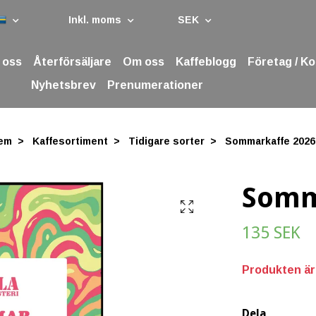
Inkl. moms
SEK
 oss
Återförsäljare
Om oss
Kaffeblogg
Företag / K
Nyhetsbrev
Prenumerationer
em
Kaffesortiment
Tidigare sorter
Sommarkaffe 2026
Somm
135 SEK
Produkten är t
Dela