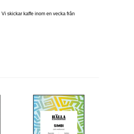
s. Vi skickar kaffe inom en vecka från
El Cipres, El
Slut i lager