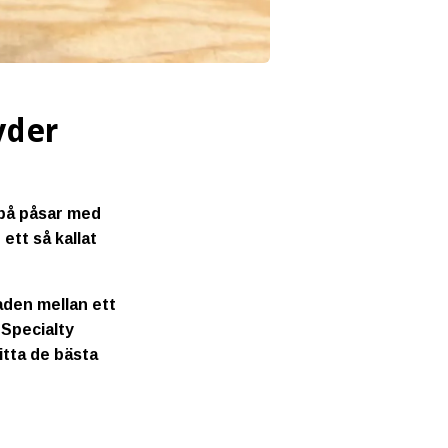
yder
" på påsar med
ett så kallat
aden mellan ett
 Specialty
itta de bästa