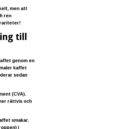
nkelt, men att
ch ren
rariteter!
ng till
kaffet genom en
maler kaffet
ärderar sedan
ment (CVA)
.
er rättvis och
affet smakar.
roppen) i