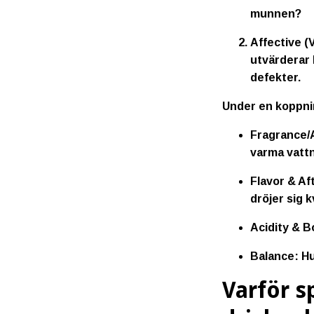
munnen?
Affective (
utvärderar 
defekter.
Under en koppni
Fragrance/
varma vattn
Flavor & Af
dröjer sig k
Acidity & B
Balance:
Hu
Varför s