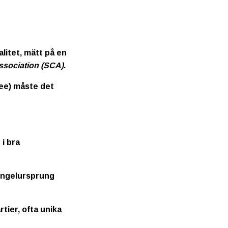
litet, mätt på en
ssociation (SCA)
.
ee) måste det
i bra
singelursprung
tier, ofta unika