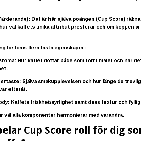
Värderande):
Det är här själva poängen (Cup Score) räkn
hur väl kaffets unika attribut presterar och om koppen är 
ng bedöms flera fasta egenskaper:
Aroma:
Hur kaffet doftar både som torrt malet och när de
et.
tertaste:
Själva smakupplevelsen och hur länge de trevli
var efteråt.
ody:
Kaffets friskhet/syrlighet samt dess textur och fyllig
r väl alla komponenter harmonierar med varandra.
pelar Cup Score roll för dig s