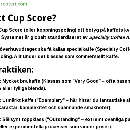
ferosteri.com
tt Cup Score?
 Cup Score (eller koppningspoäng) ett betyg på kaffets kva
. Systemet är globalt standardiserat av
Specialty Coffee A
e överhuvudtaget ska få kallas
specialkaffe
(Specialty Coff
poäng
. Allt under det klassas som kommersiellt kaffe.
raktiken:
:
Mycket bra kaffe (Klassas som "Very Good" – ofta basen 
 eller fylliga blends).
:
Utmärkt kaffe ("Exemplary" – här hittar du fantastiska 
karaktär, komplexitet och spännande smaknoter).
:
Sällsynt toppklass ("Outstanding" – extremt ovanliga par
eller experimentella processer som vinner priser).