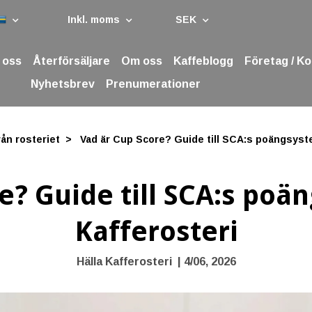
Inkl. moms
SEK
 oss
Återförsäljare
Om oss
Kaffeblogg
Företag / K
Nyhetsbrev
Prenumerationer
ån rosteriet
Vad är Cup Score? Guide till SCA:s poängsystem
e? Guide till SCA:s poä
Kafferosteri
Hälla Kafferosteri
|
4/06, 2026