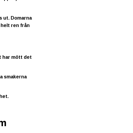
as ut. Domarna
helt ren från
t har mött det
ga smakerna
het.
om