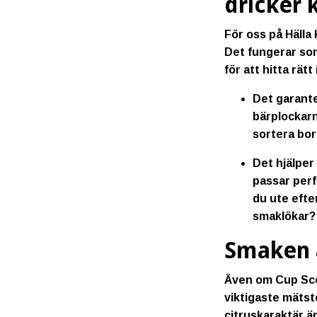
dricker 
För oss på Hälla 
Det fungerar som
för att hitta rät
Det garant
bärplockarn
sortera bor
Det hjälper d
passar perf
du ute efte
smaklökar? 
Smaken ä
Även om Cup Scor
viktigaste mätst
citruskaraktär ä