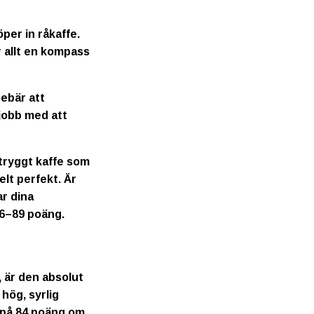
per in råkaffe.
r allt en kompass
nebär att
jobb med att
 tryggt kaffe som
elt perfekt. Är
r dina
86–89 poäng.
, är den absolut
hög, syrlig
e på 84 poäng om