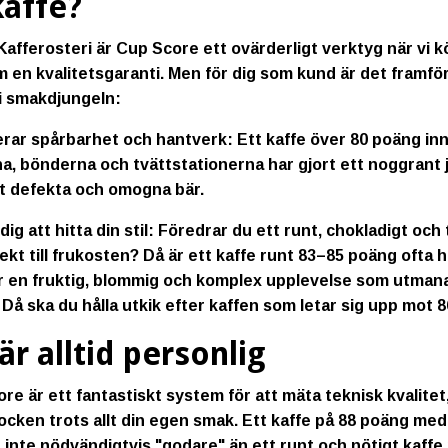
kaffe?
Kafferosteri är Cup Score ett ovärderligt verktyg när vi kö
 en kvalitetsgaranti. Men för dig som kund är det framfö
t i smakdjungeln:
erar spårbarhet och hantverk:
Ett kaffe över 80 poäng in
a, bönderna och tvättstationerna har gjort ett noggrant 
t defekta och omogna bär.
ig att hitta din stil:
Föredrar du ett runt, chokladigt och
ekt till frukosten? Då är ett kaffe runt 83–85 poäng ofta h
r en fruktig, blommig och komplex upplevelse som utmana
Då ska du hålla utkik efter kaffen som letar sig upp mot 
r alltid personlig
e är ett fantastiskt system för att mäta teknisk kvalitet
ocken trots allt
din egen smak
. Ett kaffe på 88 poäng med 
r inte nödvändigtvis "godare" än ett runt och nötigt kaff