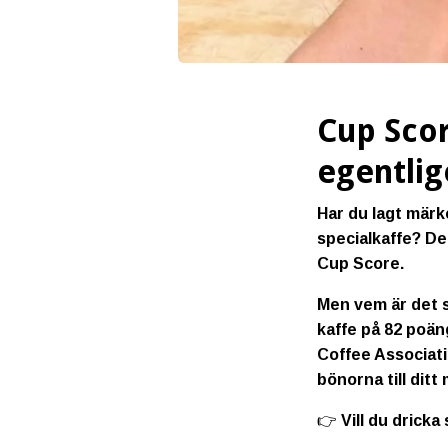
Cup Scor
egentlig
Har du lagt märk
specialkaffe? De
Cup Score
.
Men vem är det s
kaffe på 82 poän
Coffee Associati
bönorna till dit
👉 Vill du drick