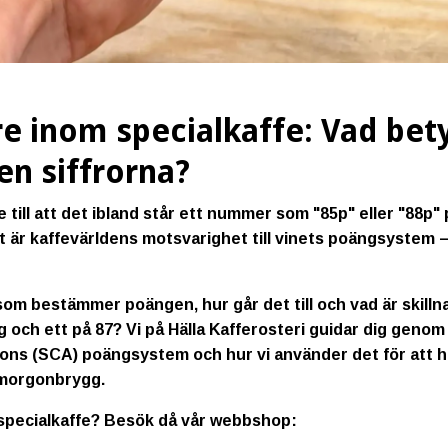
e inom specialkaffe: Vad bet
en siffrorna?
e till att det ibland står ett nummer som "85p" eller "88p
t är kaffevärldens motsvarighet till vinets poängsystem – 
om bestämmer poängen, hur går det till och vad är skilln
g och ett på 87? Vi på Hälla Kafferosteri guidar dig genom
ons (SCA) poängsystem och hur vi använder det för att h
t morgonbrygg.
a specialkaffe? Besök då vår webbshop: