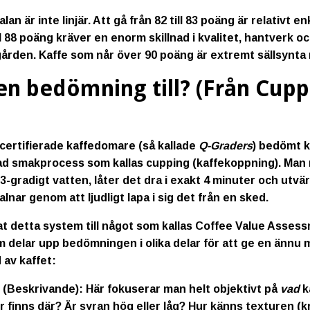
lan är inte linjär. Att gå från 82 till 83 poäng är relativt e
ill 88 poäng kräver en enorm skillnad i kvalitet, hantverk o
gården. Kaffe som når över 90 poäng är extremt sällsynta 
en bedömning till? (Från Cuppi
r certifierade kaffedomare (så kallade
Q-Graders
) bedömt 
rad smakprocess som kallas
cupping
(kaffekoppning). Man 
93-gradigt vatten, låter det dra i exakt 4 minuter och utv
alnar genom att ljudligt lapa i sig det från en sked.
t detta system till något som kallas
Coffee Value Assess
 delar upp bedömningen i olika delar för att ge en ännu m
 av kaffet:
 (Beskrivande):
Här fokuserar man helt objektivt på
vad
k
r finns där? Är syran hög eller låg? Hur känns texturen (k