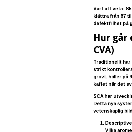
Värt att veta:
Ska
klättra från 87 t
defektfrihet på 
Hur går 
CVA)
Traditionellt ha
strikt kontrolle
grovt, häller på 
kaffet när det sv
SCA har utveckla
Detta nya system
vetenskaplig bild
Descriptive
Vilka arome