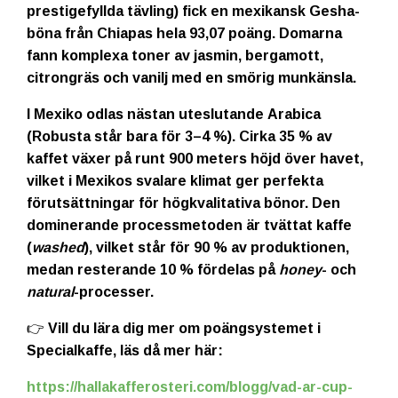
prestigefyllda tävling) fick en mexikansk Gesha-
böna från Chiapas hela 93,07 poäng. Domarna
fann komplexa toner av jasmin, bergamott,
citrongräs och vanilj med en smörig munkänsla.
I Mexiko odlas nästan uteslutande
Arabica
(Robusta står bara för 3–4 %). Cirka 35 % av
kaffet växer på runt 900 meters höjd över havet,
vilket i Mexikos svalare klimat ger perfekta
förutsättningar för högkvalitativa bönor. Den
dominerande processmetoden är
tvättat kaffe
(
washed
), vilket står för 90 % av produktionen,
medan resterande 10 % fördelas på
honey
- och
natural
-processer.
👉 Vill du lära dig mer om poängsystemet i
Specialkaffe, läs då mer här:
https://hallakafferosteri.com/blogg/vad-ar-cup-