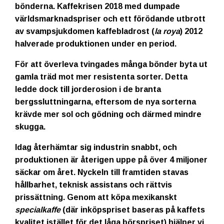
bönderna. Kaffekrisen 2018 med dumpade
världsmarknadspriser och ett förödande utbrott
av svampsjukdomen kaffebladrost (
la roya
) 2012
halverade produktionen under en period.
För att överleva tvingades många bönder byta ut
gamla träd mot mer resistenta sorter. Detta
ledde dock till jorderosion i de branta
bergssluttningarna, eftersom de nya sorterna
krävde mer sol och gödning och därmed mindre
skugga.
Idag återhämtar sig industrin snabbt, och
produktionen är återigen uppe på över 4 miljoner
säckar om året. Nyckeln till framtiden stavas
hållbarhet, teknisk assistans och rättvis
prissättning
. Genom att köpa mexikanskt
specialkaffe
(där inköpspriset baseras på kaffets
kvalitet istället för det låga börspriset) hjälper vi