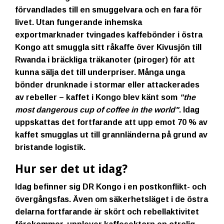
förvandlades till en smuggelvara och en fara för
livet. Utan fungerande inhemska
exportmarknader tvingades kaffebönder i östra
Kongo att smuggla sitt råkaffe över Kivusjön till
Rwanda i bräckliga träkanoter (piroger) för att
kunna sälja det till underpriser. Många unga
bönder drunknade i stormar eller attackerades
av rebeller – kaffet i Kongo blev känt som
"the
most dangerous cup of coffee in the world"
. Idag
uppskattas det fortfarande att upp emot 70 % av
kaffet smugglas ut till grannländerna på grund av
bristande logistik.
Hur ser det ut idag?
Idag befinner sig DR Kongo i en postkonflikt- och
övergångsfas. Även om säkerhetsläget i de östra
delarna fortfarande är skört och rebellaktivitet