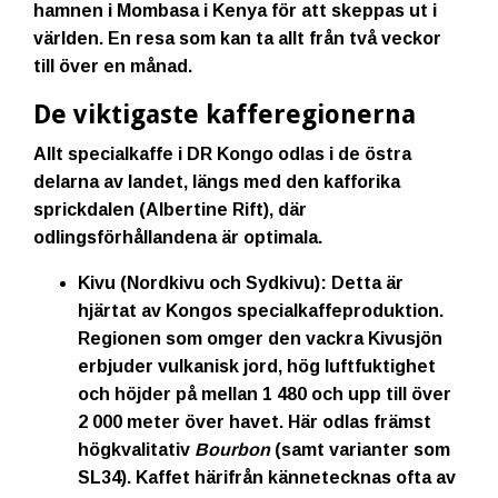
hamnen i Mombasa i Kenya för att skeppas ut i
världen. En resa som kan ta allt från två veckor
till över en månad.
De viktigaste kafferegionerna
Allt specialkaffe i DR Kongo odlas i de östra
delarna av landet, längs med den kafforika
sprickdalen (Albertine Rift), där
odlingsförhållandena är optimala.
Kivu (Nordkivu och Sydkivu):
Detta är
hjärtat av Kongos specialkaffeproduktion.
Regionen som omger den vackra Kivusjön
erbjuder vulkanisk jord, hög luftfuktighet
och höjder på mellan 1 480 och upp till över
2 000 meter över havet. Här odlas främst
högkvalitativ
Bourbon
(samt varianter som
SL34). Kaffet härifrån kännetecknas ofta av