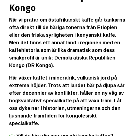
Kongo
När vi pratar om östafrikanskt kaffe går tankarna
ofta direkt till de bäriga tonerna från Etiopien
eller den friska syrligheten i kenyanskt kaffe.
Men det finns ett annat land i regionen med en
kaffehistoria som är lika dramatisk som dess
smakprofil är unik:
Demokratiska Republiken
Kongo (DR Kongo)
.
Här växer kaffet i mineralrik, vulkanisk jord på
extrema höjder. Trots att landet bär på djupa sår
efter decennier av konflikter, håller en ny våg av
högkvalitativt specialkaffe på att växa fram. Låt
oss dyka ner i historien, utmaningarna och den
ljusnande framtiden för kongolesiskt
specialkaffe.
👉
Vill du lära dig mer om afrikanska kaffen?