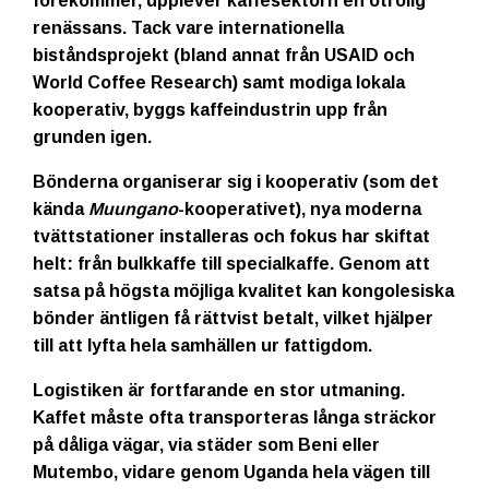
förekommer, upplever kaffesektorn en otrolig
renässans. Tack vare internationella
biståndsprojekt (bland annat från USAID och
World Coffee Research) samt modiga lokala
kooperativ, byggs kaffeindustrin upp från
grunden igen.
Bönderna organiserar sig i kooperativ (som det
kända
Muungano
-kooperativet), nya moderna
tvättstationer installeras och fokus har skiftat
helt: från bulkkaffe till
specialkaffe
. Genom att
satsa på högsta möjliga kvalitet kan kongolesiska
bönder äntligen få rättvist betalt, vilket hjälper
till att lyfta hela samhällen ur fattigdom.
Logistiken är fortfarande en stor utmaning.
Kaffet måste ofta transporteras långa sträckor
på dåliga vägar, via städer som Beni eller
Mutembo, vidare genom Uganda hela vägen till