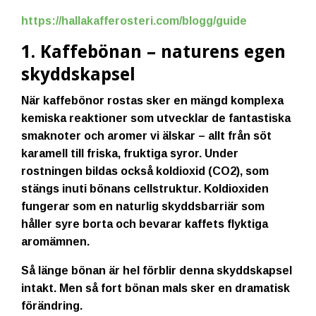
https://hallakafferosteri.com/blogg/guide
1. Kaffebönan – naturens egen
skyddskapsel
När kaffebönor rostas sker en mängd komplexa
kemiska reaktioner som utvecklar de fantastiska
smaknoter och aromer vi älskar – allt från söt
karamell till friska, fruktiga syror. Under
rostningen bildas också koldioxid (
CO
2
), som
stängs inuti bönans cellstruktur. Koldioxiden
fungerar som en naturlig skyddsbarriär som
håller syre borta och bevarar kaffets flyktiga
aromämnen.
Så länge bönan är hel förblir denna skyddskapsel
intakt. Men så fort bönan mals sker en dramatisk
förändring.