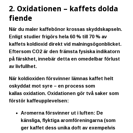
2. Oxidationen – kaffets dolda
fiende
När du maler kaffebönor krossas skyddskapseln.
Enligt studier frigörs hela
60 % till 70 % av
kaffets koldioxid direkt vid malningsögonblicket
.
Eftersom
CO
2
är den främsta fysiska indikatorn
på färskhet, innebär detta en omedelbar förlust
av livfullhet.
När koldioxiden försvinner lämnas kaffet helt
oskyddat mot syre – en process som
kallas
oxidation
. Oxidationen gör två saker som
förstör kaffeupplevelsen:
Aromerna försvinner ut i luften:
De
känsliga, flyktiga aromföreningarna (som
ger kaffet dess unika doft av exempelvis