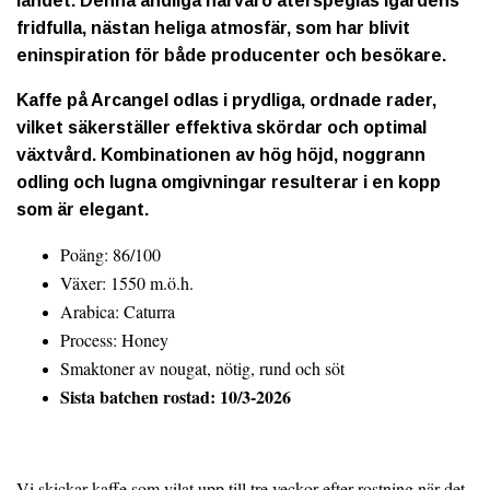
landet. Denna andliga närvaro återspeglas igårdens
fridfulla, nästan heliga atmosfär, som har blivit
eninspiration för både producenter och besökare.
Kaffe på Arcangel odlas i prydliga, ordnade rader,
vilket säkerställer effektiva skördar och optimal
växtvård. Kombinationen av hög höjd, noggrann
odling och lugna omgivningar resulterar i en kopp
som är elegant.
Poäng: 86/100
Växer: 1550 m.ö.h.
Arabica: Caturra
Process: Honey
Smaktoner av nougat, nötig, rund och söt
Sista batchen rostad: 10/3-2026
Vi skickar kaffe som vilat upp till tre veckor efter rostning när det