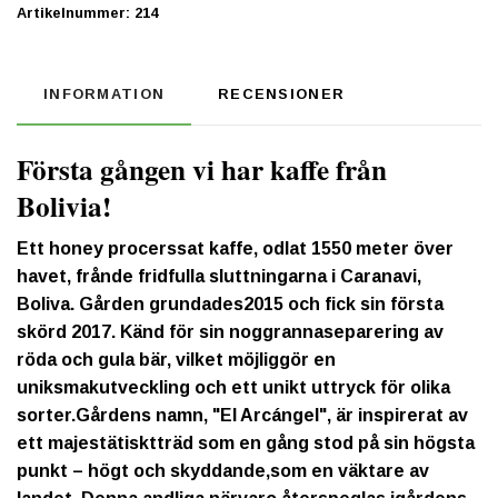
Artikelnummer:
214
INFORMATION
RECENSIONER
Första gången vi har kaffe från
Bolivia!
Ett honey procerssat kaffe, odlat 1550 meter över
havet, frånde fridfulla sluttningarna i Caranavi,
Boliva. Gården grundades2015 och fick sin första
skörd 2017. Känd för sin noggrannaseparering av
röda och gula bär, vilket möjliggör en
uniksmakutveckling och ett unikt uttryck för olika
sorter.Gårdens namn, "El Arcángel", är inspirerat av
ett majestätisktträd som en gång stod på sin högsta
punkt – högt och skyddande,som en väktare av