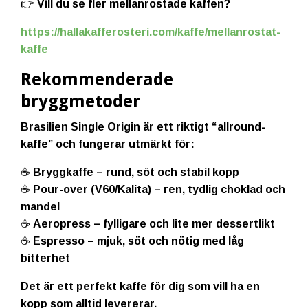
👉 Vill du se fler mellanrostade kaffen?
https://hallakafferosteri.com/kaffe/mellanrostat-
kaffe
Rekommenderade
bryggmetoder
Brasilien Single Origin är ett riktigt “allround-
kaffe” och fungerar utmärkt för:
☕
Bryggkaffe
– rund, söt och stabil kopp
☕
Pour-over (V60/Kalita)
– ren, tydlig choklad och
mandel
☕
Aeropress
– fylligare och lite mer dessertlikt
☕
Espresso
– mjuk, söt och nötig med låg
bitterhet
Det är ett perfekt kaffe för dig som vill ha en
kopp som alltid levererar.