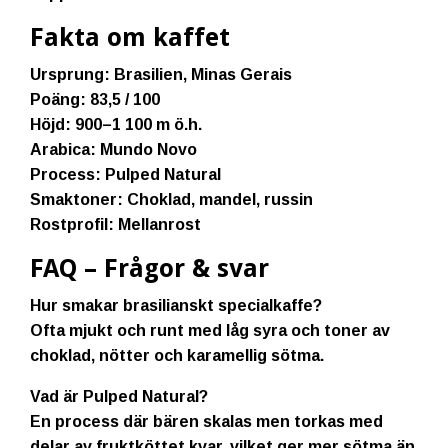
Fakta om kaffet
Ursprung:
Brasilien, Minas Gerais
Poäng:
83,5 / 100
Höjd:
900–1 100 m ö.h.
Arabica:
Mundo Novo
Process:
Pulped Natural
Smaktoner:
Choklad, mandel, russin
Rostprofil:
Mellanrost
FAQ – Frågor & svar
Hur smakar brasilianskt specialkaffe?
Ofta mjukt och runt med låg syra och toner av
choklad, nötter och karamellig sötma.
Vad är Pulped Natural?
En process där bären skalas men torkas med
delar av fruktköttet kvar, vilket ger mer sötma än