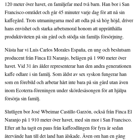
120 meter över havet, en familjefar med två barn. Han bor i San
Francisco-området och går 45 minuter varje dag för att nå sin
kaffegård. Trots utmaningarna med att odla på så hög höjd, driver
hans envishet och starka arbetsmoral honom att upprätthålla
produktiviteten på sin gård och stödja sin familjs försörjning.
Nästa har vi Luis Carlos Morales España, en ung och beslutsam
producent från Finca El Naranjo, belägen på 1 990 meter över
havet. Vid 31 års ålder representerar han den andra generationen
kaffe odlare i sin familj. Som äldst av sex syskon fungerar han
som en förebild och arbetar hårt inte bara på sin gård utan även
inom Ecoterra-föreningen under skördesäsongen för att hjälpa
försörja sin familj.
Slutligen bor José Wbeimar Castillo Garzón, också från Finca El
Naranjo på 1 910 meter över havet, med sin mor i San Francisco.
Efter att ha tagit en paus från kaffeodlingen för fyra år sedan
återvände han till det land han älskade. Även om han en gång